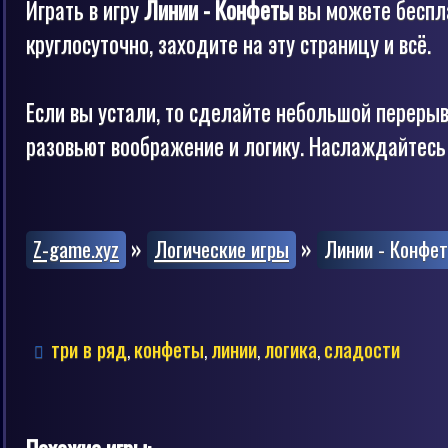
Играть в игру
Линии - Конфеты
вы можете беспла
круглосуточно, заходите на эту страницу и всё.
Если вы устали, то сделайте небольшой перерыв
разовьют воображение и логику. Наслаждайтесь 
»
»
Z-game.xyz
Логические игры
Линии - Конфе
три в ряд
конфеты
линии
логика
сладости
,
,
,
,