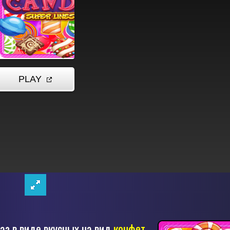
раз в виде вкусных на вид
конфет
.