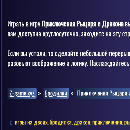
Играть в игру
Приключения Рыцаря и Дракона
вы
вам доступна круглосуточно, заходите на эту стр
Если вы устали, то сделайте небольшой перерыв
разовьют воображение и логику. Наслаждайтесь 
»
»
Z-game.xyz
Бродилки
Приключения Рыцаря 
игры на двоих
бродилка
дракон
приключения
ры
,
,
,
,