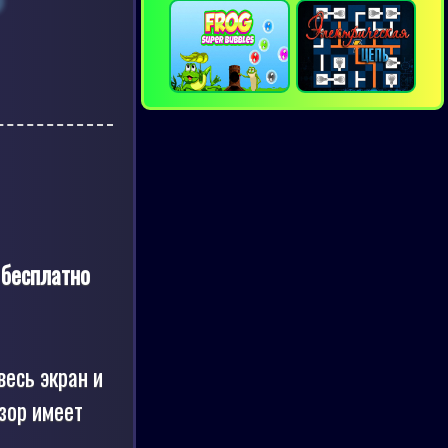
а
бесплатно
весь экран и
зор имеет