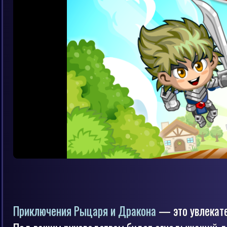
Приключения Рыцаря и Дракона
— это увлекате