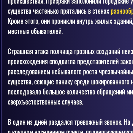
происшествия. Призраки заполонили городские 
существа частенько прятались в стенах
разнооб
Кроме этого, они проникли внутрь жилых зданий
местных обывателей.
Страшная атака полчища грозных созданий неиз
происхождения сподвигла представителей зако
расследованием небывалого роста чрезвычайных
существа, сеющие панику среди шокированного 
последовало большое количество обращений ми
сверхъестественных случаев.
В один из дней раздался тревожный звонок. На
о крупном населенном пункте, подвергнувшемус