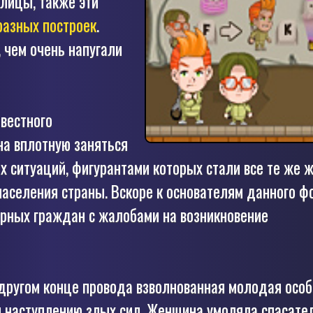
улицы, также эти
разных построек
.
, чем очень напугали
вестного
на вплотную заняться
 ситуаций, фигурантами которых стали все те же 
населения страны. Вскоре к основателям данного 
рных граждан с жалобами на возникновение
 другом конце провода взволнованная молодая осо
я наступлению злых сил. Женщина умоляла спасате