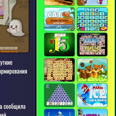
жуткие
формирования
ба сообщила
лей