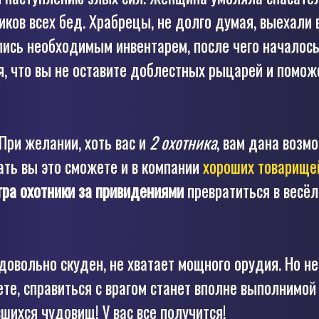
иков всех бед. Храбрецы, не долго думая, выехали 
ись необходимым инвентарем, после чего началось
, что вы не оставите доблестных рыцарей и помож
При желании, хоть вас и
2 охотника
, вам дана возм
ать вы это сможете и в компании
хороших товарище
гра охотники за привидениями
превратиться в весёл
овольно скуден, не хватает мощного орудия. Но не
ете, справиться с врагом станет вполне выполнимой
шихся чудовищ! У вас все получится!