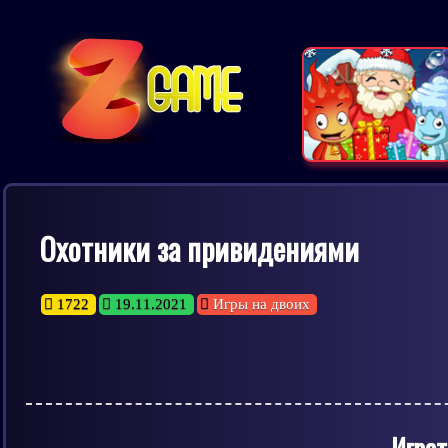
Охотники за привидениями
1722
19.11.2021
Игры на двоих
Играт