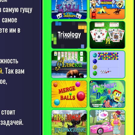
в самую гущу
 самое
ете им в
ожность
й
. Так вам
ое,
 стоит
 задачей.