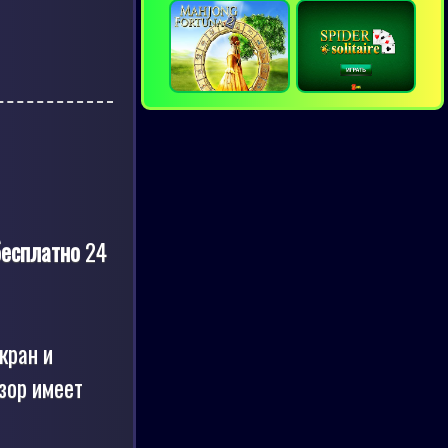
бесплатно
24
кран и
зор имеет