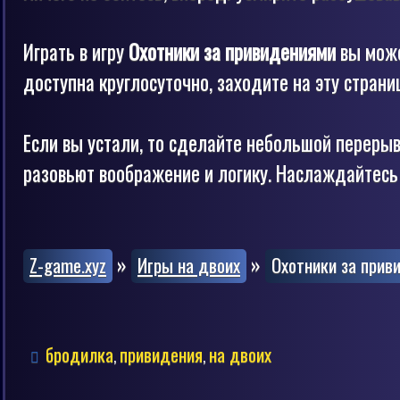
Играть в игру
Охотники за привидениями
вы може
доступна круглосуточно, заходите на эту страниц
Если вы устали, то сделайте небольшой перерыв
разовьют воображение и логику. Наслаждайтесь 
»
»
Z-game.xyz
Игры на двоих
Охотники за прив
бродилка
привидения
на двоих
,
,